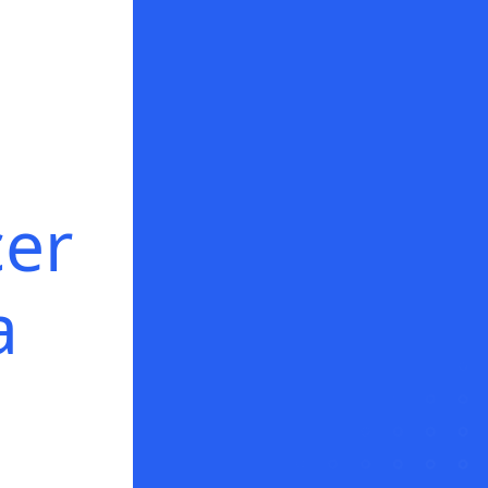
cer
a